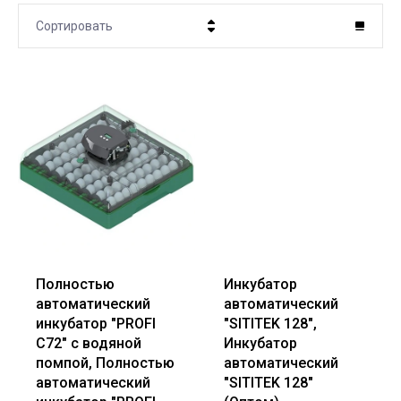
Сортировать
Цена - убывание
Цена - возрастание
Название - Я-А
Название - А-Я
Полностью
Инкубатор
автоматический
автоматический
инкубатор "PROFI
"SITITEK 128",
C72" с водяной
Инкубатор
помпой, Полностью
автоматический
автоматический
"SITITEK 128"