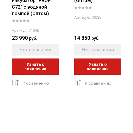
инкубатор "PROFI
(Оптом)
C72" с водяной
помпой (Оптом)
Артикул:
70089
Артикул:
71046
23 990
14 850
руб.
руб.
Нет в наличии
Нет в наличии
Узнать о
Узнать о
появлении
появлении
К сравнению
К сравнению