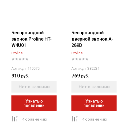
Беспроводной
Беспроводной
звонок Proline HT-
дверной звонок A-
W4U01
289D
Proline
Proline
Артикул:
110575
Артикул:
382231
910
769
руб.
руб.
Нет в наличии
Нет в наличии
Узнать о
Узнать о
появлении
появлении
К сравнению
К сравнению