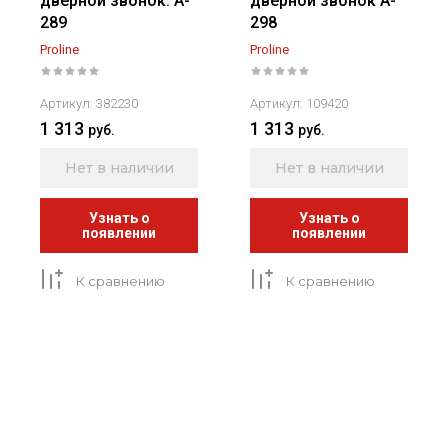
дверной звонок. A-
дверной звонок A-
289
298
Proline
Proline
Артикул:
382230
Артикул:
109420
1 313
1 313
руб.
руб.
Нет в наличии
Нет в наличии
Узнать о
Узнать о
появлении
появлении
К сравнению
К сравнению