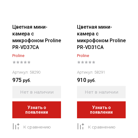
Цветная мини-
Цветная мини-
камера с
камера с
микрофоном Proline
микрофоном Proline
PR-VD37CA
PR-VD31CA
Proline
Proline
Артикул:
58290
Артикул:
58291
975
910
руб.
руб.
Нет в наличии
Нет в наличии
Узнать о
Узнать о
появлении
появлении
К сравнению
К сравнению