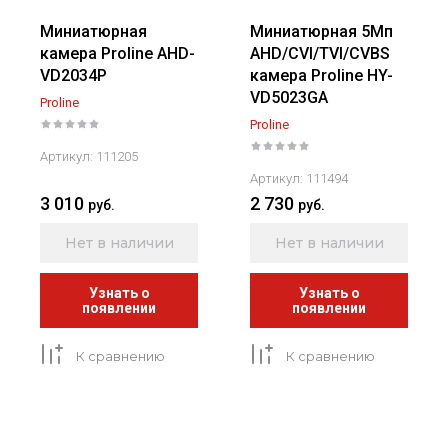
Миниатюрная
Миниатюрная 5Мп
камера Proline AHD-
AHD/CVI/TVI/CVBS
VD2034P
камера Proline HY-
VD5023GA
Proline
Proline
Артикул:
111205
Артикул:
111494
3 010
2 730
руб.
руб.
Нет в наличии
Нет в наличии
Узнать о
Узнать о
появлении
появлении
К сравнению
К сравнению