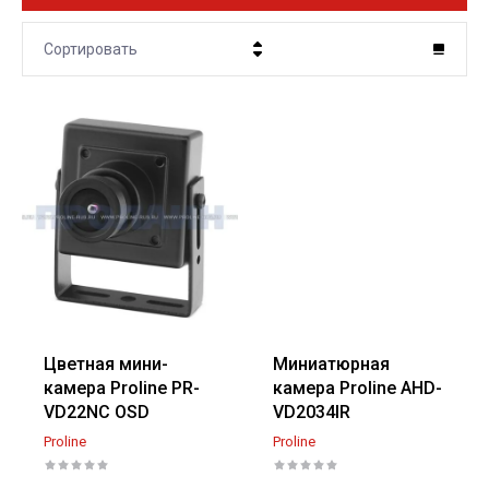
Сортировать
Цена - убывание
Цена - возрастание
Название - Я-А
Название - А-Я
Цветная мини-
Миниатюрная
камера Proline PR-
камера Proline AHD-
VD22NC OSD
VD2034IR
Proline
Proline