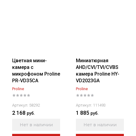
Цветная мини-
Миниатюрная
камера с
AHD/CVI/TVI/CVBS
микрофоном Proline
камера Proline HY-
PR-VD35CA
VD2023GA
Proline
Proline
Артикул:
58292
Артикул:
111493
2 168
1 885
руб.
руб.
Нет в наличии
Нет в наличии