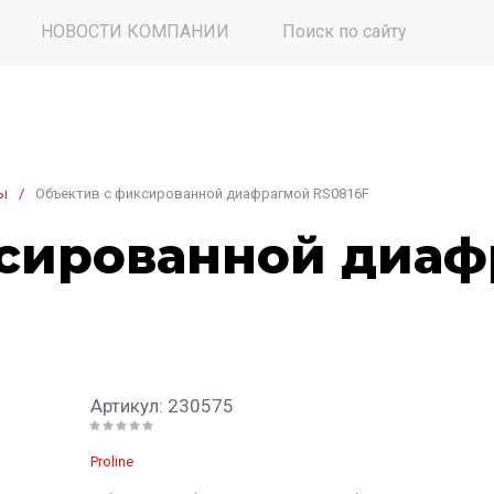
НОВОСТИ КОМПАНИИ
Поиск по сайту
ы
/
Объектив с фиксированной диафрагмой RS0816F
сированной диаф
Артикул:
230575
Proline