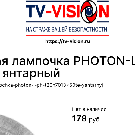
https://tv-vision.ru
я лампочка PHOTON-
 янтарный
mpochka-photon-l-ph-t20h7013x50te-yantarnyj
Нет в наличии
178
руб.