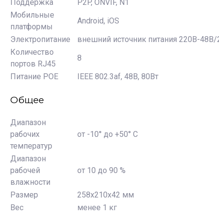
Поддержка
P2P, ONVIF, N1
Мобильные
Android, iOS
платформы
Электропитание
внешний источник питания 220В-48В/
Количество
8
портов RJ45
Питание POE
IEEE 802.3af, 48В, 80Вт
Общее
Диапазон
рабочих
от -10° до +50° С
температур
Диапазон
рабочей
от 10 до 90 %
влажности
Размер
258x210x42 мм
Вес
менее 1 кг