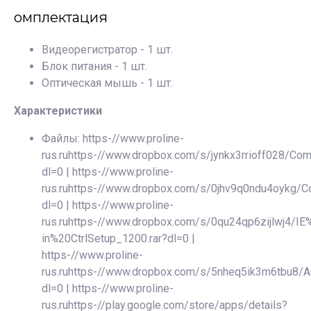
омплектация
Видеорегистратор - 1 шт.
Блок питания - 1 шт.
Оптическая мышь - 1 шт.
Характеристики
Файлы: https-//www.proline-
rus.ruhttps-//www.dropbox.com/s/jynkx3rrioff028/Co
dl=0 | https-//www.proline-
rus.ruhttps-//www.dropbox.com/s/0jhv9q0ndu4oyk
dl=0 | https-//www.proline-
rus.ruhttps-//www.dropbox.com/s/0qu24qp6zijlwj4/I
in%20CtrlSetup_1200.rar?dl=0 |
https-//www.proline-
rus.ruhttps-//www.dropbox.com/s/5nheq5ik3m6tbu8/
dl=0 | https-//www.proline-
rus.ruhttps-//play.google.com/store/apps/details?