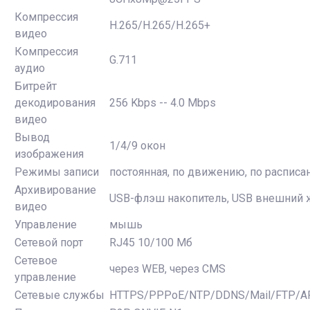
Компрессия
H.265/H.265/H.265+
видео
Компрессия
G.711
аудио
Битрейт
декодирования
256 Kbps -- 4.0 Mbps
видео
Вывод
1/4/9 окон
изображения
Режимы записи
постоянная, по движению, по расписа
Архивирование
USB-флэш накопитель, USB внешний 
видео
Управление
мышь
Сетевой порт
RJ45 10/100 Мб
Сетевое
через WEB, через CMS
управление
Сетевые службы
HTTPS/PPPoE/NTP/DDNS/Mail/FTP/