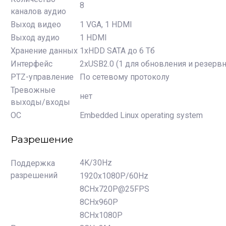
8
каналов аудио
Выход видео
1 VGA, 1 HDMI
Выход аудио
1 HDMI
Хранение данных
1xHDD SATA до 6 Тб
Интерфейс
2хUSB2.0 (1 для обновления и резерв
PTZ-управление
По сетевому протоколу
Тревожные
нет
выходы/входы
ОС
Embedded Linux operating system
Разрешение
4K/30Hz
Поддержка
разрешений
1920x1080P/60Hz
8CHx720P@25FPS
8CHx960P
8CHx1080P