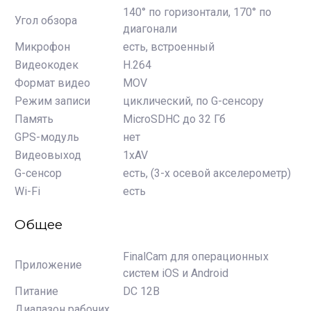
140° по горизонтали, 170° по
Угол обзора
диагонали
Микрофон
есть, встроенный
Видеокодек
H.264
Формат видео
MOV
Режим записи
циклический, по G-сенсору
Память
MicroSDHC до 32 Гб
GPS-модуль
нет
Видеовыход
1хAV
G-сенсор
есть, (3-х осевой акселерометр)
Wi-Fi
есть
Общее
FinalCam для операционных
Приложение
систем iOS и Android
Питание
DC 12В
Диапазон рабочих