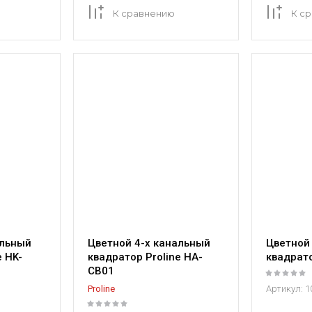
К сравнению
К с
альный
Цветной 4-х канальный
Цветной
e HK-
квадратор Proline HA-
квадрато
CB01
Proline
Артикул:
1