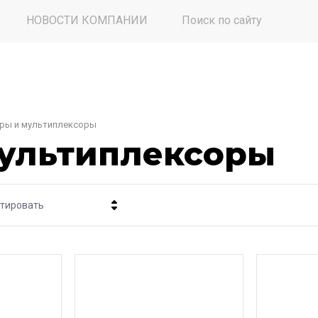
НОВОСТИ КОМПАНИИ
Поиск по сайту
ры и мультиплексоры
мультиплексоры
тировать
Цена - убывание
Цена - возрастание
Название - Я-А