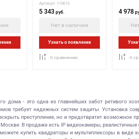
Артикул:
110615
5 343
4 978
руб.
р
ичии
Нет в наличии
Нет
лении
Узнать о появлении
Узна
К сравнению
К с
ого дома - это одна из главнейших забот ретивого хоз
омов требует надежных систем защиты. Установка сов
аскрыть преступление, но и предотвратит возможное пр
 Москве. В продаже есть IP видеокамеры, реалистичные
можете купить квадраторы и мультиплексоры в виде к