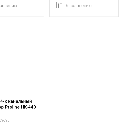
равнению
К сравнению
 4-х канальный
р Proline HK-440
09695