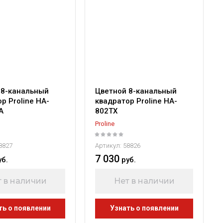
 8-канальный
Цветной 8-канальный
р Proline HA-
квадратор Proline HA-
A
802TX
Proline
8827
Артикул:
58826
7 030
уб.
руб.
 в наличии
Нет в наличии
ть о появлении
Узнать о появлении