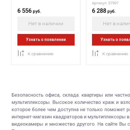
Артикул:
57997
6 556
6 288
руб.
руб.
Нет в наличии
Нет в нал
Узнать о появлении
Узнать о появ
К сравнению
К сравнению
Безопасность офиса, склада. квартиры или частн
мультиплексоры. Высокое количество краж и взл
которое более чем доступна не только поможет р
интернет-магазин квадраторов и мультиплексоры в
видеокамеры и множество другого. На сайте Вы с