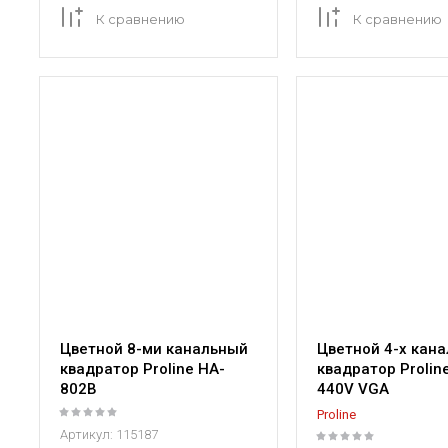
К сравнению
К сравнению
Цветной 8-ми канальный
Цветной 4-х кан
квадратор Proline HA-
квадратор Prolin
802B
440V VGA
Proline
Артикул:
115187