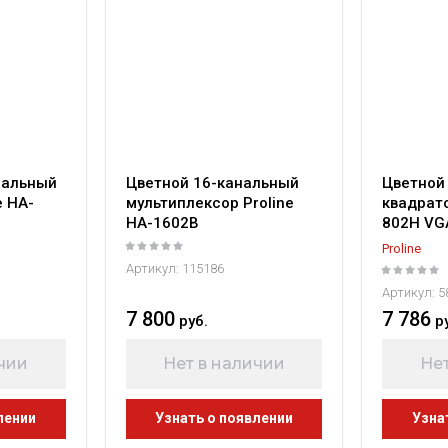
Название - А-Я
нальный
Цветной 16-канальный
Цветной
e HA-
мультиплексор Proline
квадрато
HA-1602B
802H VG
Proline
Артикул:
115186
Артикул:
5
7 800
7 786
руб.
р
ичии
Нет в наличии
Нет
лении
Узнать о появлении
Узна