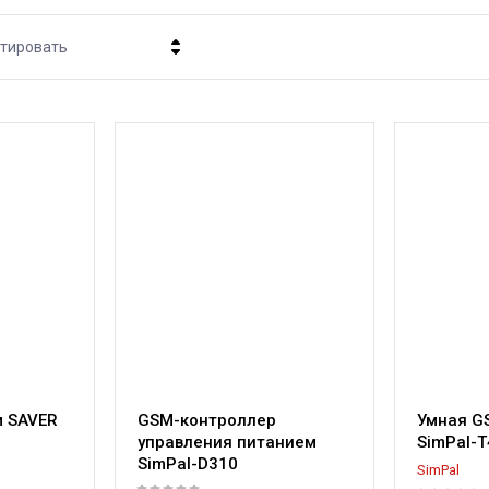
тировать
Цена - убывание
Цена - возрастание
Название - Я-А
Название - А-Я
м SAVER
GSM-контроллер
Умная G
управления питанием
SimPal-T
SimPal-D310
SimPal