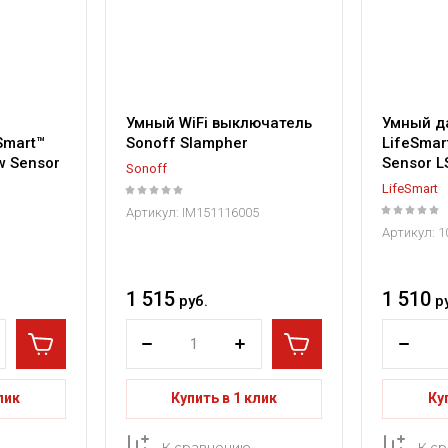
Умный WiFi выключатель
Умный д
Smart™
Sonoff Slampher
LifeSmar
w Sensor
Sensor 
Sonoff
LifeSmart
Артикул:
IM151116005
Артикул:
1
1 515
1 510
руб.
р
лик
Купить в 1 клик
Ку
К сравнению
К с