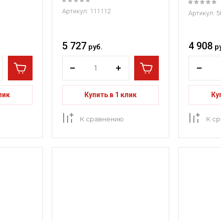
Артикул:
111112
Артикул:
5
5 727
4 908
руб.
р
лик
Купить в 1 клик
Ку
К сравнению
К с