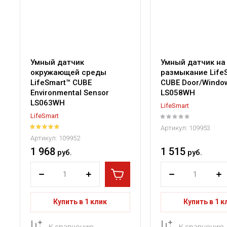
Умный датчик
Умный датчик на
окружающей среды
размыкание Life
LifeSmart™ CUBE
CUBE Door/Windo
Environmental Sensor
LS058WH
LS063WH
LifeSmart
LifeSmart
Артикул:
109953
Артикул:
109952
1 968
1 515
руб.
руб.
Купить в 1 клик
Купить в 1 к
К сравнению
К сравнению