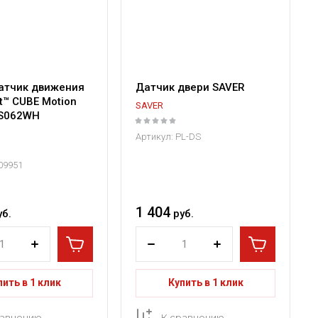
атчик движения
Датчик двери SAVER
t™ CUBE Motion
SAVER
LS062WH
Артикул:
PL-DS
09951
1 404
уб.
руб.
пить в 1 клик
Купить в 1 клик
равнению
К сравнению