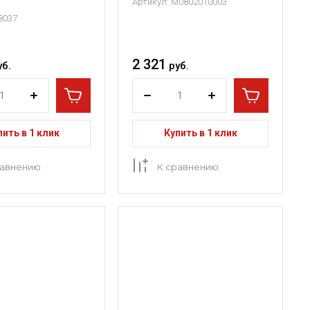
Артикул:
M0802010003
8037
2 321
уб.
руб.
пить в 1 клик
Купить в 1 клик
равнению
К сравнению