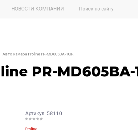
НОВОСТИ КОМПАНИИ
Поиск по сайту
Авто камера Proline PR-MD605BA-10IR
line PR-MD605BA-
Артикул:
58110
Proline