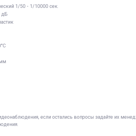
еский 1/50 - 1/10000 сек.
 дБ
ластик
0°C
 мм
идеонаблюдения
, если остались вопросы задайте их мене
людения
.