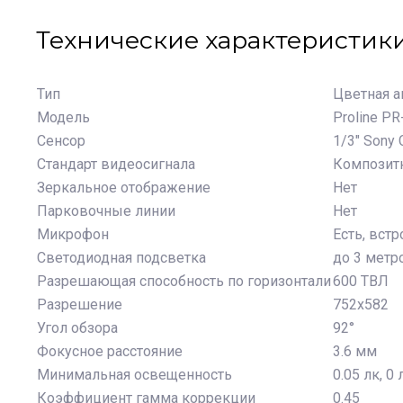
Технические характеристик
Тип
Цветная 
Модель
Proline P
Сенсор
1/3" Sony 
Стандарт видеосигнала
Композитн
Зеркальное отображение
Нет
Парковочные линии
Нет
Микрофон
Есть, вст
Светодиодная подсветка
до 3 метр
Разрешающая способность по горизонтали
600 ТВЛ
Разрешение
752х582
Угол обзора
92°
Фокусное расстояние
3.6 мм
Минимальная освещенность
0.05 лк, 
Коэффициент гамма коррекции
0.45