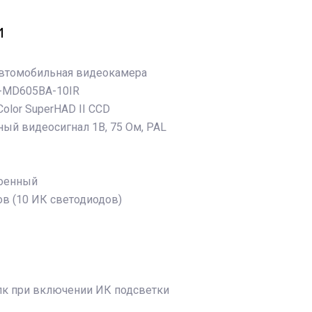
и
автомобильная видеокамера
R-MD605BA-10IR
Color SuperHAD II CCD
ый видеосигнал 1В, 75 Ом, PAL
роенный
ов (10 ИК светодиодов)
0 лк при включении ИК подсветки