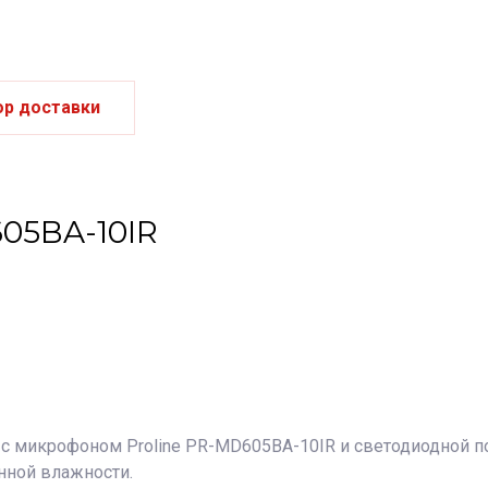
ор доставки
605BA-10IR
 микрофоном Proline PR-MD605BA-10IR и светодиодной по
нной влажности.