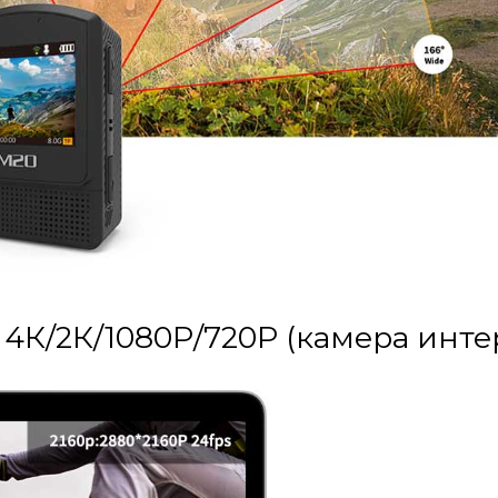
4К/2К/1080Р/720P (камера интер